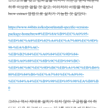
하루 이상은 걸릴 것 같고, 이리저리 서핑을 해보니
brew extract 명령으로 설치가 가능한 것 같았다.
https://www.44bits.io/ko/post/install-specific-version-
package-homebrew#%ED%8A%B9%EC%A0%95-
%ED%8C%A8%ED%82%A4%EC%A7%80%EC%9D%
98-%EA%B5%AC-
%EB%B2%84%EC%A0%84%EC%9D%84-
%EB%A0%88%EC%8B%9C%ED%94%BC-
%ED%8C%8C%EC%9D%BC%EB%A1%9C%EB%B6%
80%ED%84%B0-%EC%A7%81%EC%A0%91-
%EC%84%A4%EC%B9%98%ED%95%98%EA%B8%B
0
그러나 역시 제대로 설치가 되지 않아 구글링을 더 하
다가, 다음 링크에서 emacs-27.2를 제대로 배포한다는