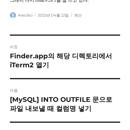
글
작
카
Arecibo
2022년 04월 22일
계산
쓴
성
테
이
일
고
자
리
글
이전
탐
Finder.app의 해당 디렉토리에서
이
전
iTerm2 열기
색
글:
다음
[MySQL] INTO OUTFILE 문으로
다
음
파일 내보낼 때 컬럼명 넣기
글: