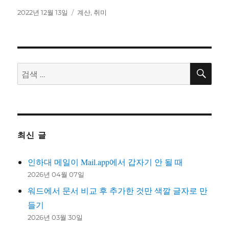
작
카
2022년 12월 13일
계산
,
취미
성
테
일
고
자
리
검
검
색
색:
최신 글
인하대 메일이 Mail.app에서 갑자기 안 될 때
2026년 04월 07일
워드에서 문서 비교 후 추가한 것만 색깔 글자로 만
들기
2026년 03월 30일