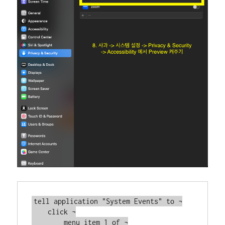
tell application "System Events" to ¬

    click ¬

        menu item 1 of ¬
