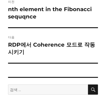
이전
탐
nth element in the Fibonacci
이
전
sequqnce
색
글:
다음
RDP에서 Coherence 모드로 작동
다
음
시키기
글:
검
검
색
색: