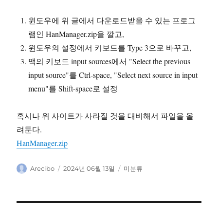
윈도우에 위 글에서 다운로드받을 수 있는 프로그
램인 HanManager.zip을 깔고,
윈도우의 설정에서 키보드를 Type 3으로 바꾸고,
맥의 키보드 input sources에서 "Select the previous
input source"를 Ctrl-space, "Select next source in input
menu"를 Shift-space로 설정
혹시나 위 사이트가 사라질 것을 대비해서 파일을 올
려둔다.
HanManager.zip
글
작
카
Arecibo
2024년 06월 13일
미분류
쓴
성
테
이
일
고
자
리
글