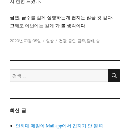
시 한번 느꼈다.
금연, 금주를 길게 실행하는게 쉽지는 않을 것 같다.
그래도 이번에는 길게 가 볼 생각이다.
작
카
태
2020년 01월 05일
일상
건강
,
금연
,
금주
,
담배
,
술
성
테
그
일
고
자
리
검
검
색
색:
최신 글
인하대 메일이 Mail.app에서 갑자기 안 될 때