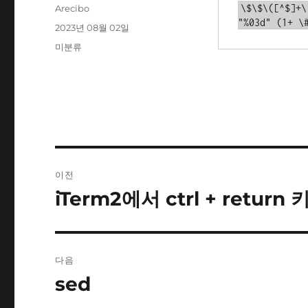
글
\$\$\([^$]+\
Arecibo
쓴
"%03d" (1+ \
작
2023년 08월 02일
이
성
카
미분류
일
테
자
고
리
글
이전
탐
iTerm2에서 ctrl + retur
이
전
색
글:
다음
sed
다
음