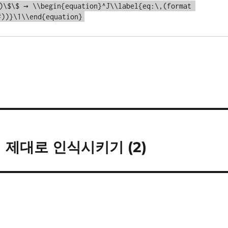
)\$\$ → \\begin{equation}^J\\label{eq:\,(format 
#))}\1\\end{equation}
n 키 제대로 인식시키기 (2)