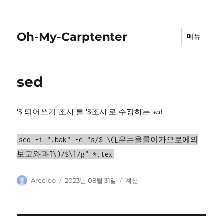
Oh-My-Carptenter
메뉴
sed
'$ 띄어쓰기 조사'를 '$조사'로 수정하는 sed
sed -i ".bak" -e "s/$ \([은는을를이가으로에의
보고와과]\)/$\1/g" *.tex
글
작
카
Arecibo
2023년 08월 31일
계산
쓴
성
테
이
일
고
자
리