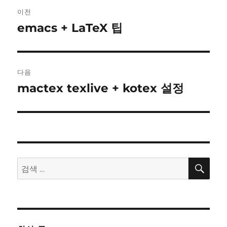
글
이전
탐
emacs + LaTeX 팁
이
전
색
글:
다음
mactex texlive + kotex 설정
다
음
글:
검
검
색
색: