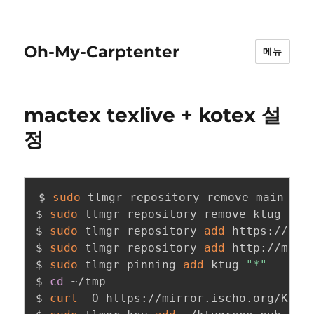
Oh-My-Carptenter
메뉴
mactex texlive + kotex 설
정
$ 
sudo
 tlmgr repository remove main

$ 
sudo
 tlmgr repository remove ktug

$ 
sudo
 tlmgr repository 
add
 https://ftp
$ 
sudo
 tlmgr repository 
add
 http://mirr
$ 
sudo
 tlmgr pinning 
add
 ktug 
"*"
$ 
cd
 ~/tmp

$ 
curl
 -O https://mirror.ischo.org/KTUG/