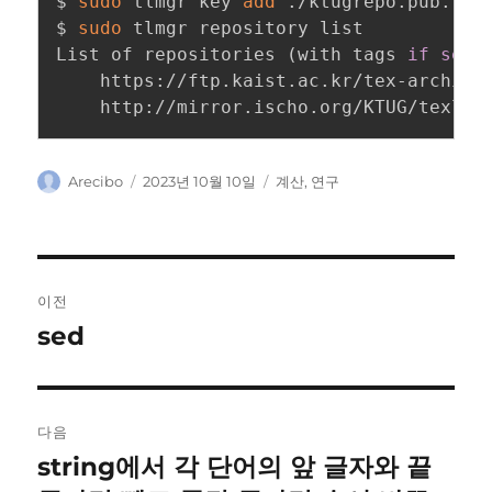
$ 
sudo
 tlmgr key 
add
 ./ktugrepo.pub.txt

$ 
sudo
 tlmgr repository list

List of repositories 
(
with tags 
if
set
)
:
    https://ftp.kaist.ac.kr/tex-archive
    http://mirror.ischo.org/KTUG/texliv
글
작
카
Arecibo
2023년 10월 10일
계산
,
연구
쓴
성
테
이
일
고
자
리
글
이전
탐
sed
이
전
색
글:
다음
string에서 각 단어의 앞 글자와 끝
다