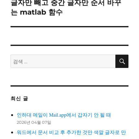
음
글자만 빼고 중간 글자만 순서 바꾸
글:
는 matlab 함수
검
검
색
색:
최신 글
인하대 메일이 Mail.app에서 갑자기 안 될 때
2026년 04월 07일
워드에서 문서 비교 후 추가한 것만 색깔 글자로 만